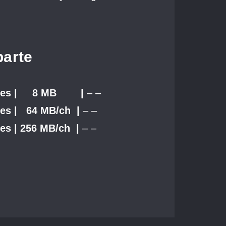
arte
canales | 8 MB
|
– –
ales | 64 MB/ch
|
– –
ales | 256 MB/ch
|
– –