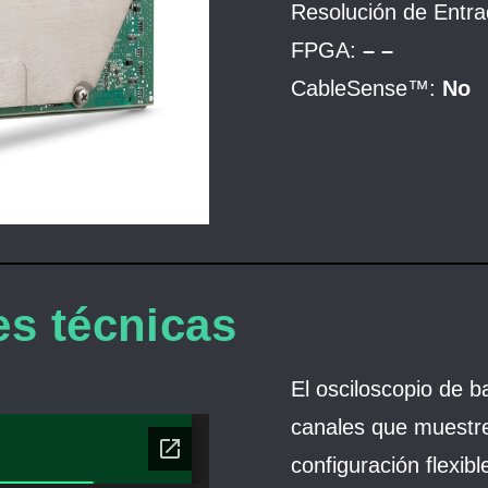
Resolución de Entra
FPGA:
– –
CableSense
™
:
No
es técnicas
El osciloscopio de b
canales que muestr
configuración flexib