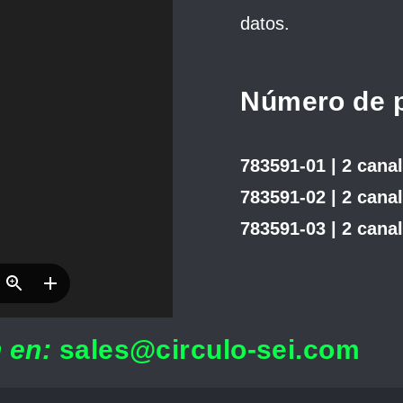
datos.
Número de p
783591-01 | 2 
783591-02 | 2 can
783591-03 | 2 can
 en:
sales@circulo-sei.com