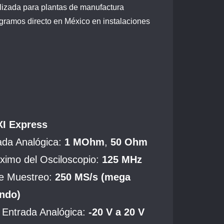
alizada para plantas de manufactura
tegramos directo en México en instalaciones
XI Express
ada Analógica:
1 MOhm
,
50 Ohm
imo del Osciloscopio:
125
MHz
e Muestreo:
250 MS/s (mega
ndo)
 Entrada Analógica:
-20 V a 20 V